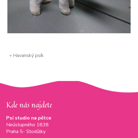
« Havanský psík
Kde nás najdete
Psí studio na pětce
Neústupného 1838
Praha 5- Stodůlky