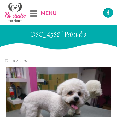
MENU
DSC_4582 | Psístudio
18. 2. 2020